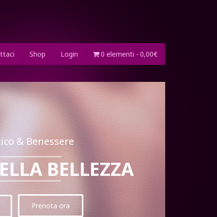
ttaci
Shop
Login
0 elementi
0,00€
etico & Benessere
E
L
L
A
B
E
L
L
E
Z
Z
A