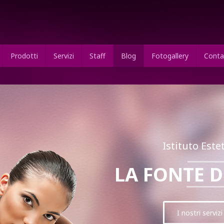
Prodotti
Servizi
Staff
Blog
Fotogallery
Conta
Istituto Est
L
A
F
O
N
T
E
D