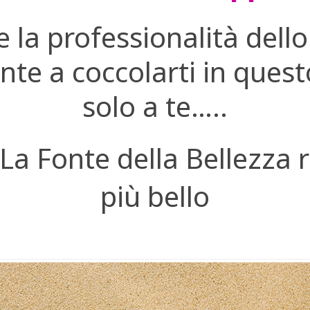
la professionalità dello 
nte a coccolarti in ques
solo a te…..
o La Fonte della Bellezz
più bello