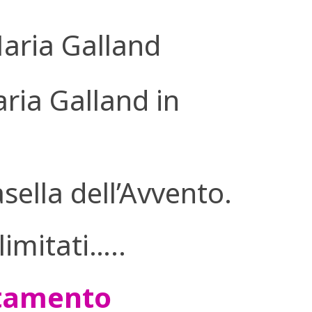
Maria Galland
ria Galland in
sella dell’Avvento.
limitati…..
ntamento